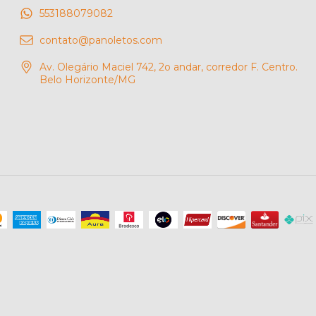
553188079082
contato@panoletos.com
Av. Olegário Maciel 742, 2o andar, corredor F. Centro.
Belo Horizonte/MG