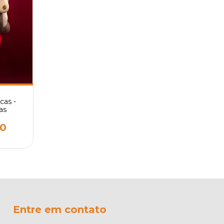
as -
as
00
Entre em contato