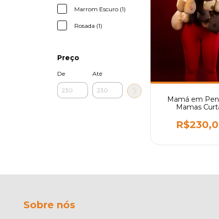
Marrom Escuro (1)
Rosada (1)
Preço
De
Até
Mamá em Penc
Mamas Curt
R$230,
Sobre nós