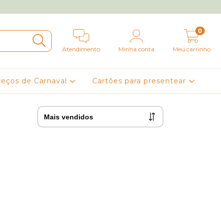
0
Atendimento
Minha conta
Meu carrinho
reços de Carnaval
Cartões para presentear