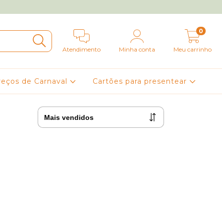
0
Atendimento
Minha conta
Meu carrinho
reços de Carnaval
Cartões para presentear