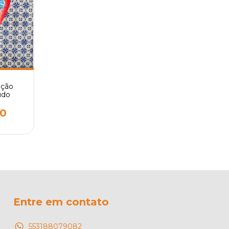
ação
udo
00
Entre em contato
553188079082