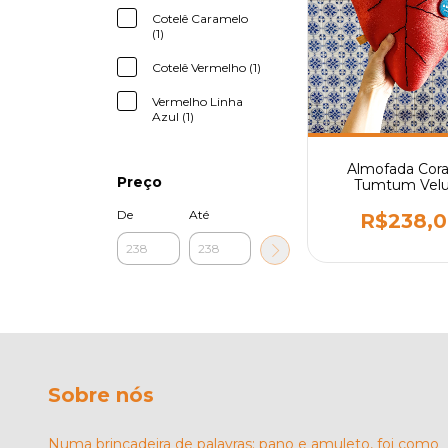
Cotelê Caramelo
(1)
Cotelê Vermelho (1)
Vermelho Linha
Azul (1)
Almofada Cor
Preço
Tumtum Vel
De
Até
R$238,
Sobre nós
Numa brincadeira de palavras: pano e amuleto, foi como