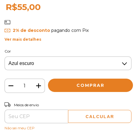
R$55,00
2% de desconto
pagando com Pix
Ver mais detalhes
Cor
ALTERAR CEP
Entregas para o CEP:
Meios de envio
CALCULAR
Não sei meu CEP